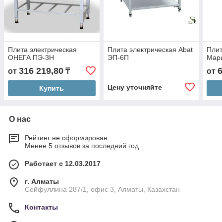
Плита электрическая
Плита электрическая Abat
Плит
ОНЕГА ПЭ-3Н
ЭП-6П
Мар
316 219,80
от
₸
от
Цену уточняйте
Купить
О нас
Рейтинг не сформирован
Менее 5 отзывов за последний год
Работает с 12.03.2017
г. Алматы
Сейфуллина 287/1, офис 3, Алматы, Казахстан
Контакты