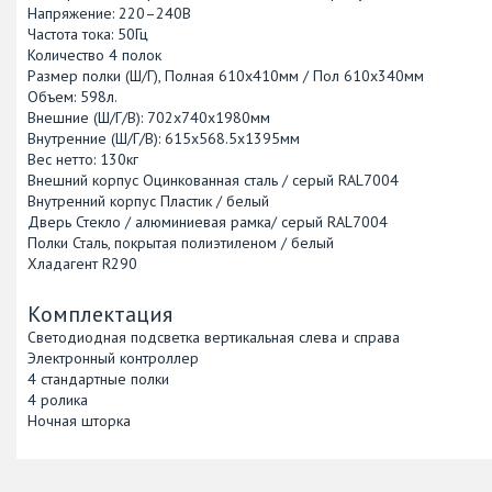
Напряжение: 220–240В
Частота тока: 50Гц
Количество 4 полок
Размер полки (Ш/Г), Полная 610x410мм / Пол 610x340мм
Объем: 598л.
Внешние (Ш/Г/В): 702x740x1980мм
Внутренние (Ш/Г/В): 615x568.5x1395мм
Вес нетто: 130кг
Внешний корпус Оцинкованная сталь / серый RAL7004
Внутренний корпус Пластик / белый
Дверь Стекло / алюминиевая рамка/ серый RAL7004
Полки Сталь, покрытая полиэтиленом / белый
Хладагент R290
Комплектация
Светодиодная подсветка вертикальная слева и справа
Электронный контроллер
4 стандартные полки
4 ролика
Ночная шторка