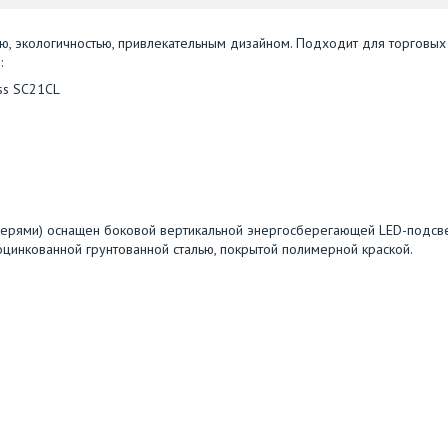
ю, экологичностью, привлекательным дизайном. Подходит для торговых
:
ss SC21CL
верями) оснащен боковой вертикальной энергосберегающей LED-подсве
цинкованной грунтованной сталью, покрытой полимерной краской.