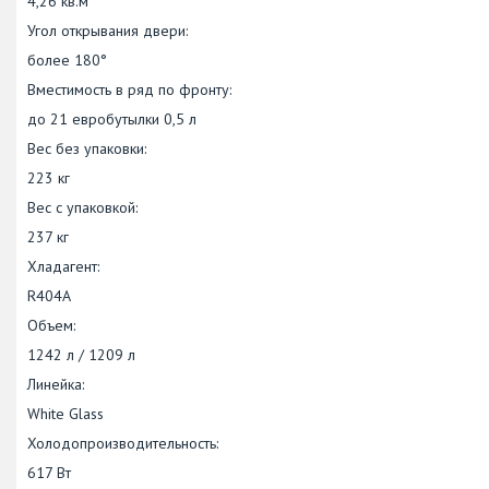
4,26 кв.м
Угол открывания двери:
более 180°
Вместимость в ряд по фронту:
до 21 евробутылки 0,5 л
Вес без упаковки:
223 кг
Вес с упаковкой:
237 кг
Хладагент:
R404А
Объем:
1242 л / 1209 л
Линейка:
White Glass
Холодопроизводительность:
617 Вт