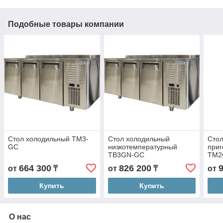
Подобные товары компании
Стол холодильный TM3-
Стол холодильный
Стол
GC
низкотемпературный
приг
TB3GN-GC
TM2
664 300
826 200
от
₸
от
₸
от
Купить
Купить
О нас