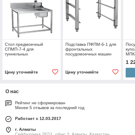
Стол предмоечный
Подставка ПФПМ-6-1 для
Пос
СПМП-7-4 для
фронтальных
купо
туннельных
посудомоечных машин
МПК
посудомоечных машин
МПК-500Ф и
1 2
МПТ-1700 и МПТ-1700-01
МПК-500Ф-02
Цену уточняйте
Цену уточняйте
О нас
Рейтинг не сформирован
Менее 5 отзывов за последний год
Работает с 12.03.2017
г. Алматы
Сейфуллина 287/1, офис 3, Алматы, Казахстан