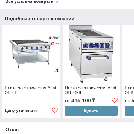
Все условия возврата
Подобные товары компании
Плита электрическая Abat
Плита электрическая Abat
Плит
ЭП-6П
ЭП-2ЖШ
ЭПК
415 100
от
₸
от
Цену уточняйте
Купить
О нас