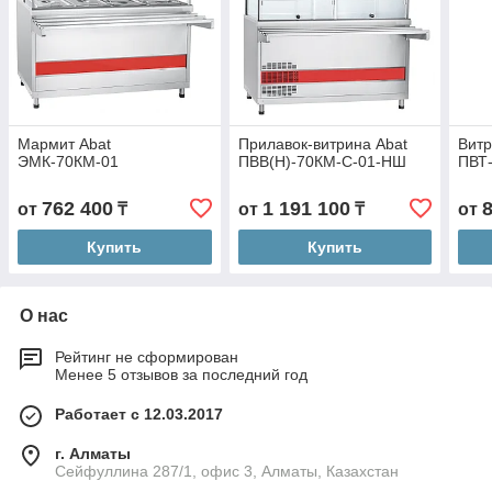
Мармит Abat
Прилавок-витрина Abat
Витр
ЭМК-70КМ-01
ПВВ(Н)-70КМ-С-01-НШ
ПВТ
762 400
1 191 100
от
₸
от
₸
от
Купить
Купить
О нас
Рейтинг не сформирован
Менее 5 отзывов за последний год
Работает с 12.03.2017
г. Алматы
Сейфуллина 287/1, офис 3, Алматы, Казахстан