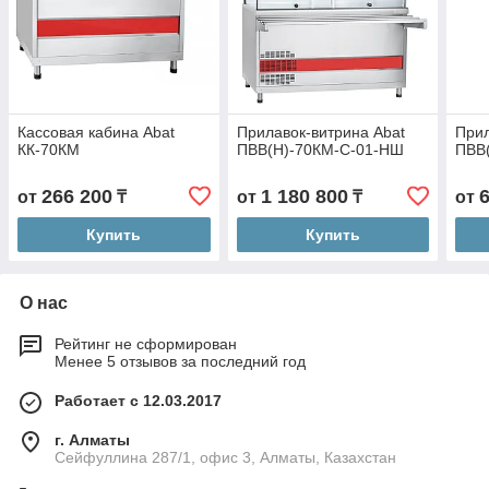
Кассовая кабина Abat
Прилавок-витрина Abat
Прил
КК-70КМ
ПВВ(Н)-70КМ-С-01-НШ
ПВВ
266 200
1 180 800
от
₸
от
₸
от
Купить
Купить
О нас
Рейтинг не сформирован
Менее 5 отзывов за последний год
Работает с 12.03.2017
г. Алматы
Сейфуллина 287/1, офис 3, Алматы, Казахстан