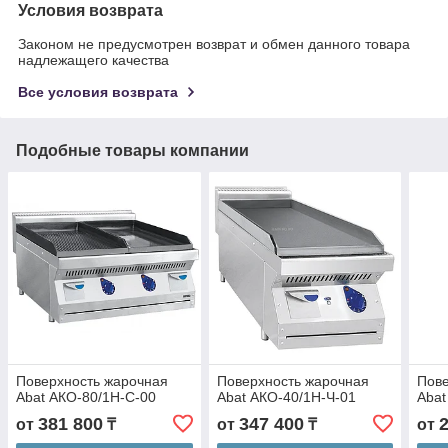
Условия возврата
Законом не предусмотрен возврат и обмен данного товара
надлежащего качества
Все условия возврата
Подобные товары компании
Поверхность жарочная
Поверхность жарочная
Пове
Abat АКО-80/1Н-С-00
Abat АКО-40/1Н-Ч-01
Abat
381 800
347 400
от
₸
от
₸
от