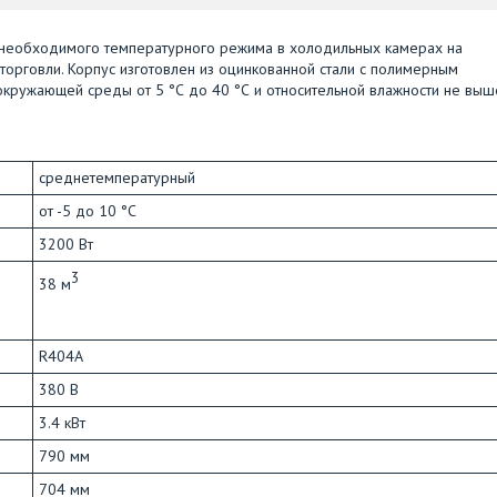
необходимого температурного режима в холодильных камерах на
орговли. Корпус изготовлен из оцинкованной стали с полимерным
окружающей среды от 5 °С до 40 °С и относительной влажности не выш
среднетемпературный
от -5 до 10 °C
3200 Вт
​3
38 м
R404A
380 В
3.4 кВт
790 мм
704 мм