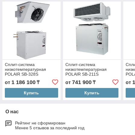
Сплит-система
Сплит-система
Спли
низкотемпературная
низкотемпературная
низк
POLAIR SB-328S
POLAIR SB-211S
POL
1 186 100
741 900
от
₸
от
₸
от
Купить
Купить
О нас
Рейтинг не сформирован
Менее 5 отзывов за последний год