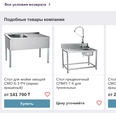
Все условия возврата
Подобные товары компании
Стол для мойки овощей
Стол предмоечный
Стол
СМО-6-3 РЧ (каркас
СПМП-7-4 для
СМО-
крашеный)
туннельных
кра
посудомоечных машин
141 700
от
₸
от
МПТ-1700 и МПТ-1700-01
Цену уточняйте
Купить