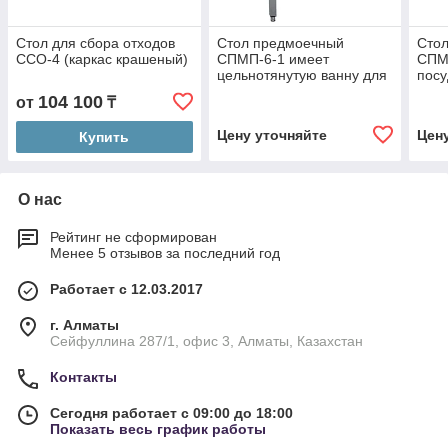
Стол для сбора отходов
Стол предмоечный
Стол
ССО-4 (каркас крашеный)
СПМП-6-1 имеет
СПМР
цельнотянутую ванну для
пос
предварительного
104 100
от
₸
ополаскивания посуды
(400х400х250 мм)
Цену уточняйте
Цен
Купить
О нас
Рейтинг не сформирован
Менее 5 отзывов за последний год
Работает с 12.03.2017
г. Алматы
Сейфуллина 287/1, офис 3, Алматы, Казахстан
Контакты
Сегодня работает с 09:00 до 18:00
Показать весь график работы