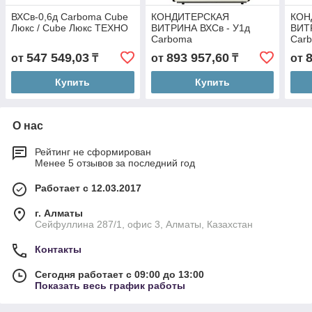
ВХСв-0,6д Carboma Cube
КОНДИТЕРСКАЯ
КОН
Люкс / Cube Люкс ТЕХНО
ВИТРИНА ВХСв - У1д
ВИТ
Carboma
Carb
Car
547 549,03
893 957,60
от
₸
от
₸
от
(сте
выпа
Купить
Купить
О нас
Рейтинг не сформирован
Менее 5 отзывов за последний год
Работает с 12.03.2017
г. Алматы
Сейфуллина 287/1, офис 3, Алматы, Казахстан
Контакты
Сегодня работает с 09:00 до 13:00
Показать весь график работы