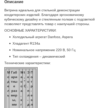
Описание
Витрина идеальна для стильной демонстрации
кондитерских изделий. Благодаря эргономичному
кубическому дизайну и стеклянным полкам с подсветкой
позволяют представлять товар с наилучшей стороны.
ОСНОВНЫЕ ХАРАКТЕРИСТИКИ:
Холодильный агрегат Danfoss, Aspera
Хладагент R134a
Номинальное напряжение 220 В, 50 Гц
Тип охлаждения – динамический
Технические характеристики:
М
Габ
М
t
Э
П
о
ари
а
,
к
о
д
тны
с
°
с
т
е
е
с
C
.
р
л
раз
а
п
-
ь
мер
,
л
е
ы,
к
-
э
мм
г
д
л