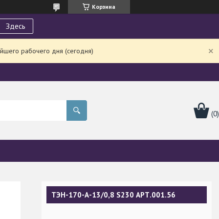
Корзина
Здесь
йшего рабочего дня (сегодня)
ТЭН-170-А-13/0,8 S230 АРТ.001.56