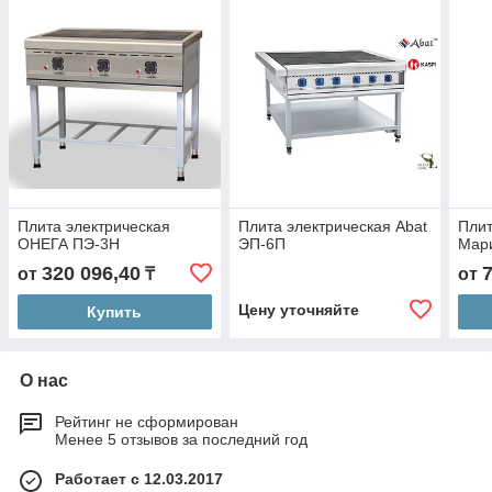
Плита электрическая
Плита электрическая Abat
Плит
ОНЕГА ПЭ-3Н
ЭП-6П
Мар
320 096,40
от
₸
от
Цену уточняйте
Купить
О нас
Рейтинг не сформирован
Менее 5 отзывов за последний год
Работает с 12.03.2017