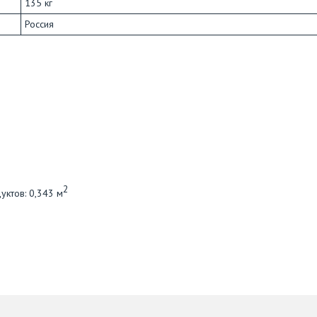
135 кг
Россия
2
ктов: 0,343 м