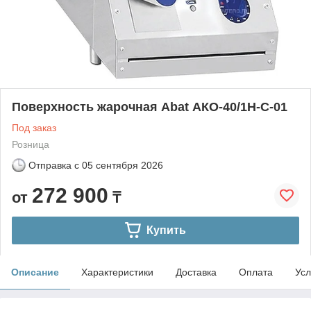
Поверхность жарочная Abat АКО-40/1Н-С-01
Под заказ
Розница
Отправка с
05 сентября 2026
272 900
от
₸
Купить
Описание
Характеристики
Доставка
Оплата
Усл