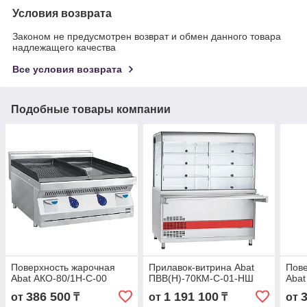
Условия возврата
Законом не предусмотрен возврат и обмен данного товара
надлежащего качества
Все условия возврата
Подобные товары компании
Поверхность жарочная
Прилавок-витрина Abat
Пове
Abat АКО-80/1Н-С-00
ПВВ(Н)-70КМ-С-01-НШ
Abat
386 500
1 191 100
от
₸
от
₸
от