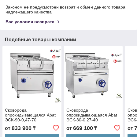
Законом не предусмотрен возврат и обмен данного товара
надлежащего качества
Все условия возврата
Подобные товары компании
Сковорода
Сковорода
Ско
опрокидывающаяся Abat
опрокидывающаяся Abat
опр
ЭСК-90-0,47-70
ЭСК-80-0,27-40
ЭСК-
833 900
669 100
от
₸
от
₸
от