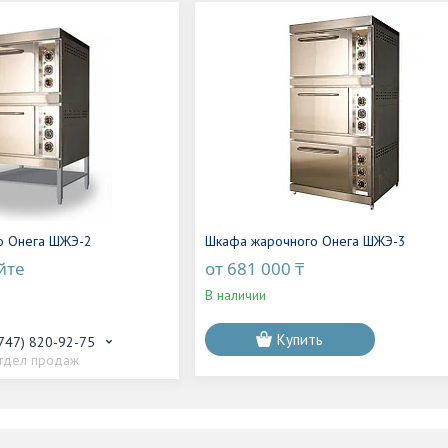
о Онега ШЖЭ-2
Шкафа жарочного Онега ШЖЭ-3
йте
от 681 000 ₸
В наличии
Купить
(747) 820-92-75
тдел продаж